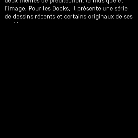
deux thèmes de prédilection, la musique et
l’image. Pour les Docks, il présente une série
de dessins récents et certains originaux de ses
archives.
–
Vernissage
: mercredi 30 octobre 2024, dès
18h30
Exposition
: du 30 octobre au 18 décembre
2024
Visite
(sauf
: de 17 à 18h, du lundi au vendredi
les jours de concerts)
et pendant les soirs de
concert pour les détenteur.rice.x.s de billet
–
>
Instagram de l’artiste