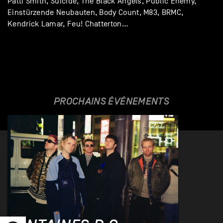
Patti Smith, Suicide, The Black Angels, Public Enemy,
Einstürzende Neubauten, Body Count, M83, BRMC,
Kendrick Lamar, Feu! Chatterton…
PROCHAINS ÉVÉNEMENTS
Ouvrir la barre d’outils