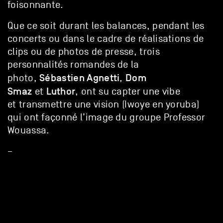
foisonnante.
Que ce soit durant les balances, pendant les
concerts ou dans le cadre de réalisations de
clips ou de photos de presse, trois
personnalités romandes de la
Sébastien Agnetti
Dom
photo,
,
Smaz
Luthor
et
, ont su capter une vibe
et transmettre une vision (Iwoye en yoruba)
qui ont façonné l’image du groupe Professor
Wouassa.
–
Vernissage
: jeudi 7 septembre 2023, dès
18h30
Exposition
: du 7 septembre au 31 octobre
2023