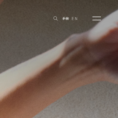
FR
EN