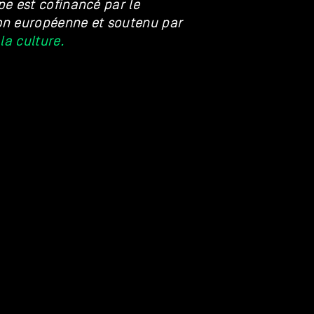
e est cofinancé par le
on européenne et soutenu par
la culture.
S
US
INDIE POP
ks
est pleine de ressources
d’artistes à Los Angeles, elle
toure, du dessin aux habits en
 Aujourd’hui, elle continue ses
iums. Côté son, son univers est