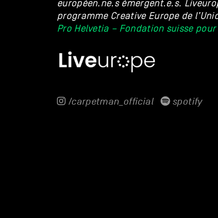
européen.ne.s émergent.e.s. Liveurop
programme Creative Europe de l’Uni
Pro Helvetia – Fondation suisse pour 
/carpetman_official
spotify
CLAIRE BROOK
Claire Broo
Artiste pluridisciplinaire,
insoupçonnées : née dans une famille 
grandit fascinée par tout ce qui l’en
passant par les maths et la musique.
explorations à travers différents méd