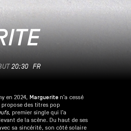
ITE
BUT
20:30
FR
Marguerite
my en 2024,
n’a cessé
le propose des titres pop
eufs
, premier single qui l’a
devant de la scène. Du haut de ses
avec sa sincérité, son côté solaire