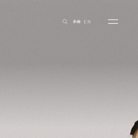
FR
EN