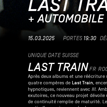
LAST TR
+ AUTOMOBILE
15.03.2025
PORTES
19:30
DÉ
UNIQUE DATE SUISSE
LAST TRAIN
FR
RO
Après deux albums et une réécriture 
Last Train
quatre compères de
,
encen
hypnotiques,
reviennent avec
III
. Amb
exutoires, ce nouveau projet dévoile
de continuité remplie de maturité. L