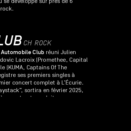
u se développe sur près de 6
 rock.
LUB
CH
ROCK
Automobile Club
,
réuni Julien
dovic Lacroix (Promethee, Capital
lle (KUMA, Captains Of The
gistre ses premiers singles à
mier concert complet à L’Écurie.
ystack”, sortira en février 2025,
ièrement autoproduit.