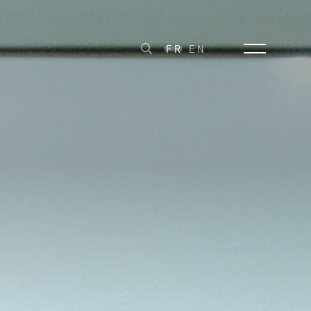
FR
EN