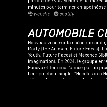
partir d’une voix susurrée, le morcea
minutes pour terminer en apothéose
website
spotify
AUTOMOBILE C
Nouveau venu sur la scène romande
Marty (The Animen, Future Faces), Lu
Youth, Future Faces) et Maxence Sibi
Imagination). En 2024, le groupe enre
Genève et termine l’année par un pre
Leur prochain single, “Needles in a Ha
clôturant un cycle de production ent
/www.instagram.com
spotify