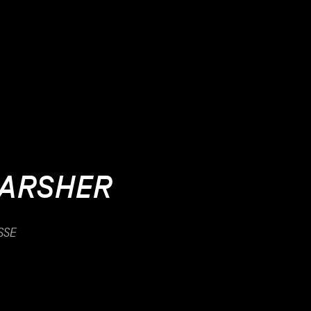
.
HARSHER
SSE