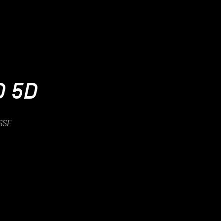
D 5D
SSE