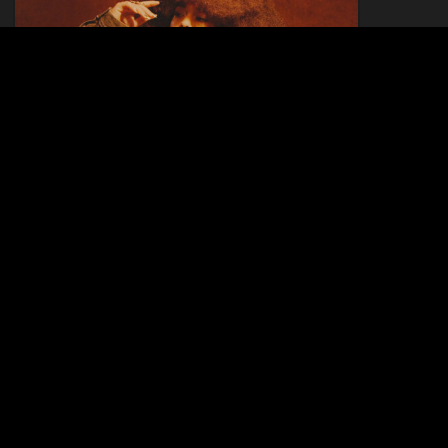
MO’MOT
06.03.2026
ELEKTREES