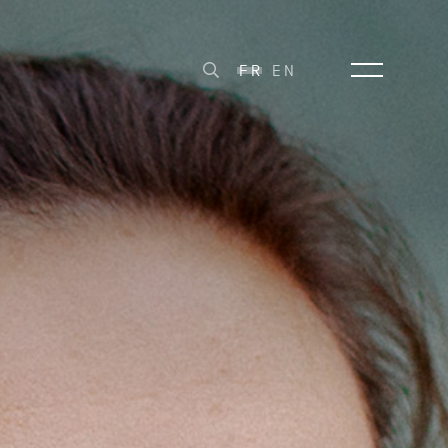
FR
EN