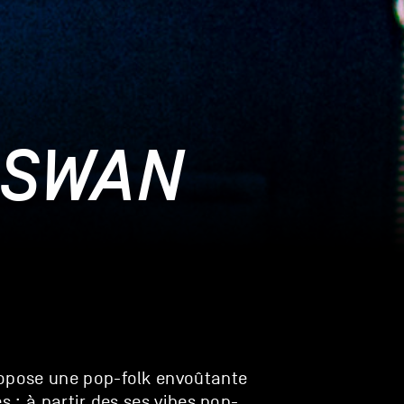
 SWAN
opose une pop-folk envoûtante
s : à partir des ses vibes pop-