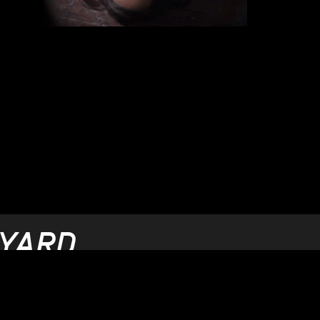
 YARD
.2021