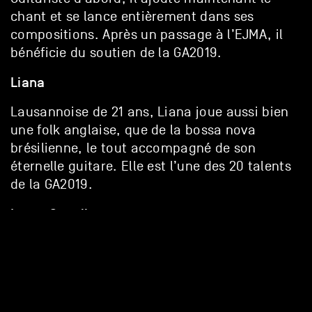
chant et se lance entièrement dans ses
compositions. Après un passage à l’EJMA, il
bénéficie du soutien de la GA2019.
Liana
Lausannoise de 21 ans, Liana joue aussi bien
une folk anglaise, que de la bossa nova
brésilienne, le tout accompagné de son
éternelle guitare. Elle est l’une des 20 talents
de la GA2019.
Laura Scaglia
Quelle puissance dans la voix ! Laura alias Moi
démarre au piano, continue par chanter (en
anglais, français et italien ! ), reprend des
chansons phares et s’apprête à sortir ses