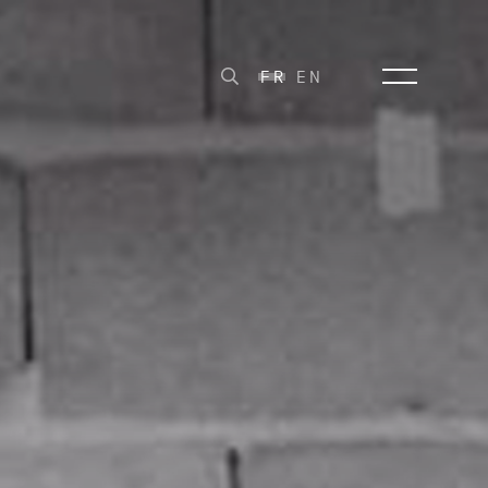
FR
EN