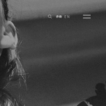
FR
EN