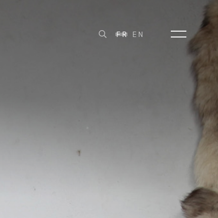
FR
EN