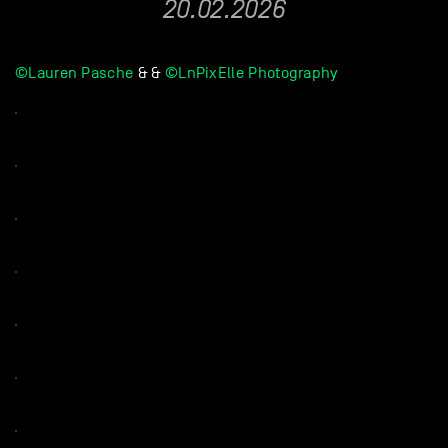
20.02.2026
©Lauren Pasche
&
&
©LnPixElle Photography