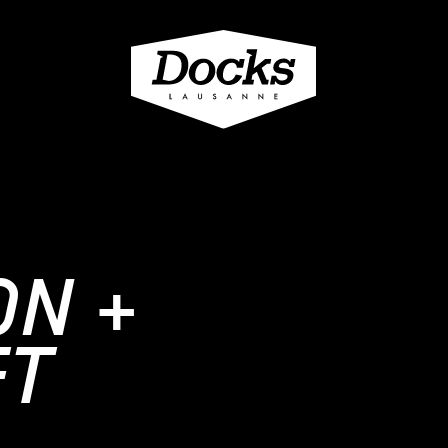
N +
FT