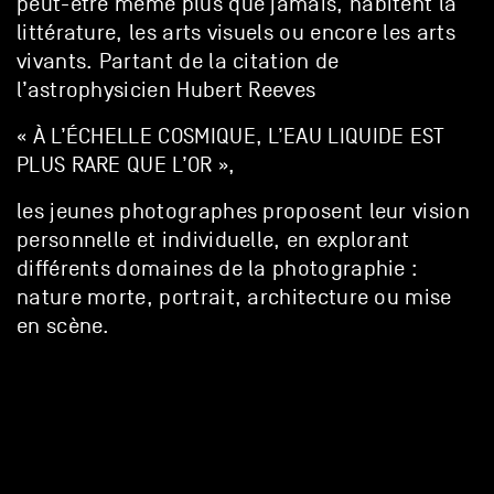
peut-être même plus que jamais, habitent la
littérature, les arts visuels ou encore les arts
vivants. Partant de la citation de
l’astrophysicien Hubert Reeves
« À L’ÉCHELLE COSMIQUE, L’EAU LIQUIDE EST
PLUS RARE QUE L’OR »,
les jeunes photographes proposent leur vision
personnelle et individuelle, en explorant
différents domaines de la photographie :
nature morte, portrait, architecture ou mise
en scène.
–
Vernissage
: jeudi 19 janvier 2023, dès 18h30
Exposition
: du 19 janvier au 28 février 2023
Visite
(sauf
: de 17 à 18h, du lundi au vendredi