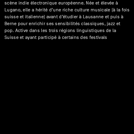
scène indie électronique européenne. Née et élevée à
Lugano, elle a hérité d’une riche culture musicale (à la fois
suisse et italienne) avant d’étudier à Lausanne et puis à
Berne pour enrichir ses sensibilités classiques, jazz et
pop. Active dans les trois régions linguistiques de la
Suisse et ayant participé à certains des festivals
emblématiques du pays, elle a sorti son premier single,
Better Day,
en 2025. Son travail a reçu un accueil
chaleureux de la presse suisse, étant diffusé par
plusieurs radios nationales, dont RTS Option Musique, RTS
Couleur 3, RSI Rete Due, RedLine Radio entre autres.
website
/alice_ballinari
VOUIPE
CH
ELECTRO
Vouipe
Artiste curieux et polyvalent,
puise son inspiration
dans la nature et les paysages qu ’il traverse. Chaque
projet s ’ancre dans un environnement précis — barrages,
montagnes, océans — où il capture des sons réels pour en