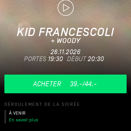
KID FRANCESCOLI
+ WOODY
26.11.2026
PORTES
19:30
DÉBUT
20:30
ACHETER
39.-/44.-
DÉROULEMENT DE LA SOIRÉE
À VENIR
En savoir plus