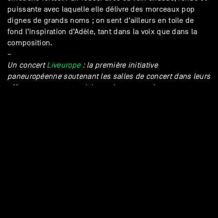
puissante avec laquelle elle délivre des morceaux pop
dignes de grands noms ; on sent d’ailleurs en toile de
fond l’inspiration d’Adèle, tant dans la voix que dans la
composition.
–
Un concert
Liveurope
: la première initiative
paneuropéenne soutenant les salles de concert dans leurs
efforts pour promouvoir les artistes européen.ne.s
émergent.e.s. Liveurope est cofinancé par le programme
Creative Europe de l’Union européenne et soutenu par
Pro Helvetia – Fondation suisse pour la culture.
/woodyonthemoon
spotify