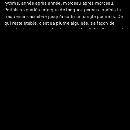
rythme, année après année, morceau après morceau.
Parfois sa carrière marque de longues pauses, parfois la
fréquence s’accélère jusqu’à sortir un single par mois. Ce
qui reste stable, c’est sa plume aiguisée, sa façon de
raconter la vie avec profondeur et authenticité. Ce concert
sera son retour sur notre scène, après un passage en 2018
en première partie de Médine.
/geuleblansh
website
GEULE BLANSH