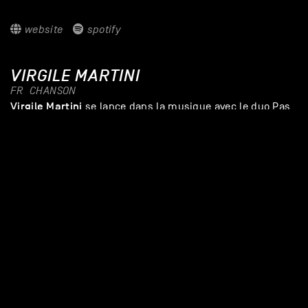
website
spotify
VIRGILE MARTINI
FR
CHANSON
Virgile Martini
se lance dans la musique avec le duo Pas
Sages, avant d’explorer son univers solo. Son premier titre
fait vite le tour des réseaux, et pour cause :
Un homme ça
pleure pas
est un morceau électro-choc rempli de
sensibilité et d’honnêteté. Le timbre de voix feutré mais
puissant du chanteur parisien conquiert dès lors un large
public. Ce concert, en première partie de Yuston XIII à
Lausanne, sera la première fois que Virgile partagera ses
morceaux sur scène ; une date qui restera donc, pour sûr,
gravée dans sa mémoire.
–
Un concert
Liveurope
: la première initiative
paneuropéenne soutenant les salles de concert dans leurs