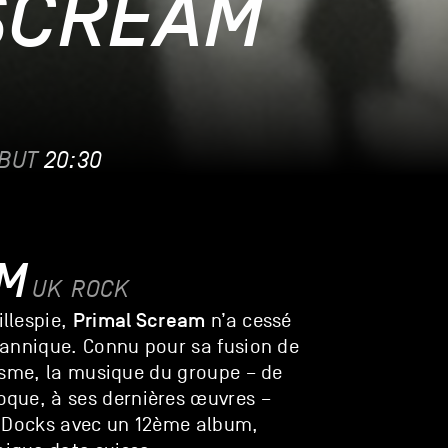
SCREAM
BUT
20:30
AM
UK
ROCK
Primal Scream
llespie,
n’a cessé
tannique. Connu pour sa fusion de
isme, la musique du groupe – de
oque, à ses dernières œuvres –
x Docks avec un 12ème album,