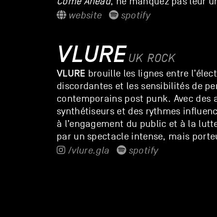
Come Ahead
, ne manquez pas leur u
website
spotify
VLURE
UK
ROCK
VLURE
brouille les lignes entre l’élec
discordantes et les sensibilités de p
contemporains post punk. Avec des 
synthétiseurs et des rythmes influen
à l’engagement du public et à la lutt
par un spectacle intense, mais porteu
/vlure.gla
spotify