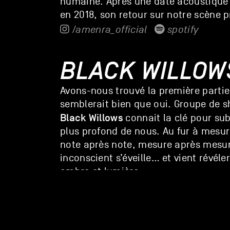
humaine. Après une date acoustique 
en 2018, son retour sur notre scène
/amenra_official
spotify
BLACK WILLOW
Avons-nous trouvé la première partie
semblerait bien que oui. Groupe de
Black Willows
connait la clé pour su
plus profond de nous. Au fur à mesu
note après note, mesure après mesure
inconscient s’éveille… et vient révéler
ombre et lumière.
website
spotify