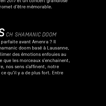
en 2017 et un concert grandiose
 promet d’être mémorable.
S
CH
SHAMANIC DOOM
 parfaite avant Amenra ? Il
 shamanic doom basé à Lausanne,
blimer des émotions enfouies au
re que les morceaux s’enchainent,
, nos sens s’affinent, notre
 ce qu’il y a de plus fort. Entre