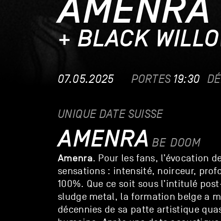
AMENRA
+ BLACK WILL
07.05.2025
PORTES
19:30
DÉ
UNIQUE DATE SUISSE
AMENRA
BE
DOOM
Amenra
. Pour les fans, l’évocation 
sensations : intensité, noirceur, pro
100%. Que ce soit sous l’intitulé po
sludge metal, la formation belge a m
décennies de sa patte artistique qu