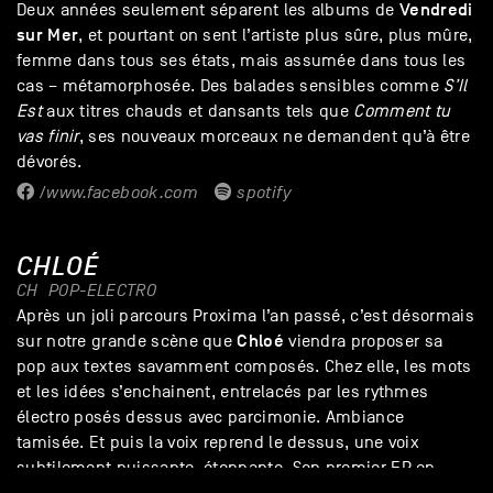
Vendredi
Deux années seulement séparent les albums de
sur Mer
, et pourtant on sent l’artiste plus sûre, plus mûre,
femme dans tous ses états, mais assumée dans tous les
cas – métamorphosée. Des balades sensibles comme
S’Il
Est
aux titres chauds et dansants tels que
Comment tu
vas finir
, ses nouveaux morceaux ne demandent qu’à être
dévorés.
/www.facebook.com
spotify
CHLOÉ
CH
POP-ELECTRO
Après un joli parcours Proxima l’an passé, c’est désormais
Chloé
sur notre grande scène que
viendra proposer sa
pop aux textes savamment composés. Chez elle, les mots
et les idées s’enchainent, entrelacés par les rythmes
électro posés dessus avec parcimonie. Ambiance
tamisée. Et puis la voix reprend le dessus, une voix
subtilement puissante, étonnante. Son premier EP en