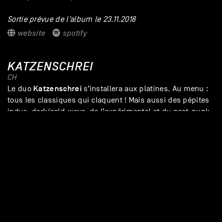
Sortie prévue de l’album le 23.11.2018
website
spotify
KATZENSCHREI
CH
Katzenschrei
Le duo
s’installera aux platines. Au menu :
tous les classiques qui claquent ! Mais aussi des pépites
indus, dark/cold-wave, de l’expérimental et du post-punk.
Collectionneurs aguerris, Maxime Hänsenberger
(Nostromo, Convulsif) et Céline Roduit (Radio GRRIF) vont
jusqu’à dénicher des trésors restés cachés bien trop
longtemps dans une forêt des Carpates.
Aftershow dans le Café des Docks
Entrée gratuite, à l’issue des concerts (dans la limite des
places disponibles)