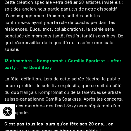
Cette création spéciale verra défiler 20 artistes invité.e.s :
soit des ancien.ne.s participant.e.s de notre dispositif
d’accompagnement Proxima, soit des artistes
confirmé.e.s ayant joué le rôle de coachs pendant les
résidences. Duos, trios, collaborations, la soirée sera
ponctuée de moments tantôt festifs, tantôt sensibles. De
quoi s’émerveiller de la qualité de la scène musicale
suisse.
13 décembre – Kompromat + Camilla Sparksss + after
party : The Dead Sexy
La fête, définition. Lors de cette soirée électro, le public
pourra profiter de sets live explosifs, que ce soit du côté
du duo français Kompromat ou de la talentueuse artiste
suisso-canadienne Camilla Sparksss. Après les concerts,
Ouvrir la barre d’outils
deux des membres des Dead Sexy nous régaleront d’un
set déjanté.
C’est pas tous les jours qu’on fête ses 20 ans… on
compte sur vous pour célébrer à nos côtés !